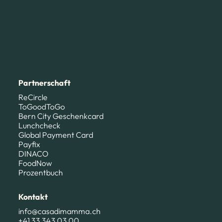
Partnerschaft
ReCircle
ToGoodToGo
Bern City Geschenkcard
Lunchcheck
Global Payment Card
Payfix
DINACO
FoodNow
Prozentbuch
Kontakt
info@casadimamma.ch
+41 33 343 03 00