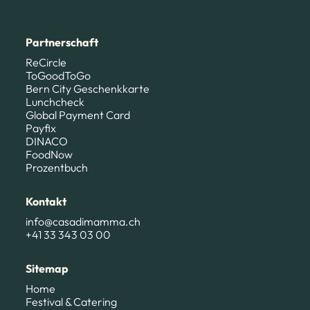
Partnerschaft
ReCircle
ToGoodToGo
Bern City Geschenkkarte
Lunchcheck
Global Payment Card
Payfix
DINACO
FoodNow
Prozentbuch
Kontakt
info@casadimamma.ch
+41 33 343 03 00
Sitemap
Home
Festival & Catering