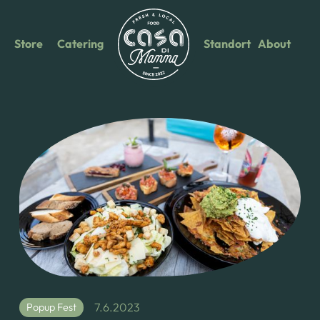
Store
Catering
Standort
About
7.6.2023
Popup Fest